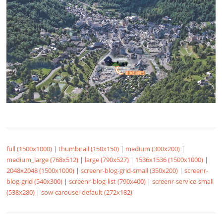
full (1500x1000)
|
thumbnail (150x150)
|
medium (300x200)
|
medium_large (768x512)
|
large (790x527)
|
1536x1536 (1500x1000)
|
2048x2048 (1500x1000)
|
screenr-blog-grid-small (350x200)
|
screenr-
blog-grid (540x300)
|
screenr-blog-list (790x400)
|
screenr-service-small
(538x280)
|
sow-carousel-default (272x182)