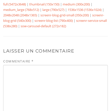
full (5472x3648)
|
thumbnail (150x150)
|
medium (300x200)
|
medium_large (768x512)
|
large (790x527)
|
1536x1536 (1536x1024)
|
2048x2048 (2048x1365)
|
screenr-blog-grid-small (350x200)
|
screenr-
blog-grid (540x300)
|
screenr-blog-list (790x400)
|
screenr-service-small
(538x280)
|
sow-carousel-default (272x182)
LAISSER UN COMMENTAIRE
COMMENTAIRE
*